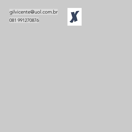
gilvicente@uol.com.br
081 991270876